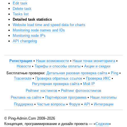
Edit task
Delete task
Tasks list
Detailed task statistics
Website load time and speed data for charts
Monitoring node names and IDs
Monitoring node IPs
API changelog
Регистрация
•
Наши возможности
•
Наши точки мониторинга
•
Новости
•
Тарифы и способы оплаты
•
Акции и скидки
Бесплатные проверки:
Детальная разовая проверка сайта
•
Ping
•
Traceroute
•
Проверка обратных ссылок
•
Проверка ИКС
•
Регулярная проверка сайта
•
Мой IP
Рейтинг хостингов
•
Рейтинг фотохостингов
Реклама на сайте
•
Партнёрская программа
•
Наши логотипы
Поддержка
•
Частые вопросы
•
Форум
•
API
•
Интеграции
© Ping-Admin.Com 2009–2026
Концепция, программирование и дизайн проекта — «
Седжин
»