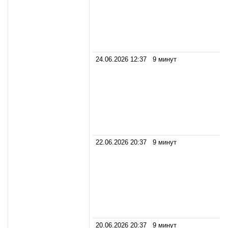
24.06.2026 12:37
9 минут
22.06.2026 20:37
9 минут
20.06.2026 20:37
9 минут