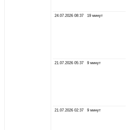
24.07.2026 08:37
19 минут
21.07.2026 05:37
9 минут
21.07.2026 02:37
9 минут