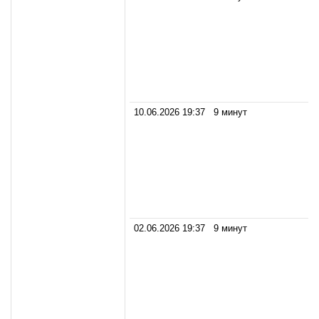
10.06.2026 19:37
9 минут
02.06.2026 19:37
9 минут