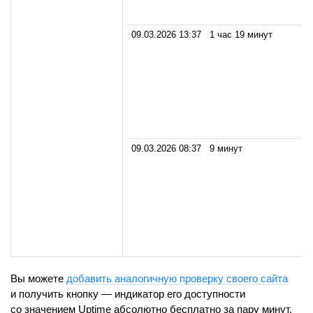
09.03.2026 13:37
1 час 19 минут
09.03.2026 08:37
9 минут
Вы можете
добавить аналогичную проверку своего сайта
и получить кнопку — индикатор его доступности
со значением Uptime абсолютно бесплатно за пару минут.