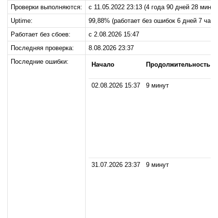
Проверки выполняются:
с 11.05.2022 23:13 (4 года 90 дней 28 минут
Uptime:
99,88% (работает без ошибок 6 дней 7 часо
Работает без сбоев:
с 2.08.2026 15:47
Последняя проверка:
8.08.2026 23:37
Последние ошибки:
Начало
Продолжительность
02.08.2026 15:37
9 минут
31.07.2026 23:37
9 минут