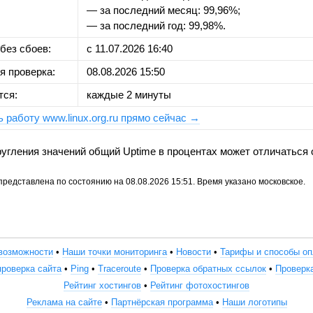
— за последний месяц: 99,96%;
— за последний год: 99,98%.
без сбоев:
с 11.07.2026 16:40
я проверка:
08.08.2026 15:50
тся:
каждые 2 минуты
 работу www.linux.org.ru прямо сейчас →
кругления значений общий Uptime в процентах может отличаться 
едставлена по состоянию на 08.08.2026 15:51. Время указано московское.
возможности
•
Наши точки мониторинга
•
Новости
•
Тарифы и способы о
проверка сайта
•
Ping
•
Traceroute
•
Проверка обратных ссылок
•
Проверк
Рейтинг хостингов
•
Рейтинг фотохостингов
Реклама на сайте
•
Партнёрская программа
•
Наши логотипы